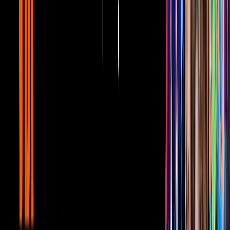
Nueva York el 8 de diciembre de 1980, mientras estaba por entrar a
su casa en el edificio conocido como
The Dakota, en el Upper
West Side de Manhattan
, frente al Central Park, donde
Chapman
lo esperaba y para dispararle cinco veces frente a
Yoko
.
PUBLICIDAD
Ese mismo día, el asesino de
John Lennon
lo había conocido más
temprano, en ese mismo lugar, buscando que el ex
Beatle
le firmara
su último disco "Double Fantasy", sin embargo, el fanático llevaba
horas acechándolo afuera de la propiedad, esperando a que el